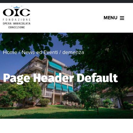
MENU
Home
/
News ed Eventi
/
demenza
Page Header Default